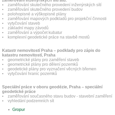
zaměřování inženýrských sítí atd.
• zaměřování skutečného provedení inženýrských sítí
• zaměřování skutečného provedení budov
• polohopisné a výškopisné plány
• zaměřování mapových podkladů pro projekční činnosti
• vytyčování staveb
• základní mapy závodů
• zaměřování a výpočet kubatur
• komplexní geodetické práce na stavbě mostů
Katastr nemovitostí Praha – podklady pro zápis do
katastru nemovitostí, Praha
• geometrické plány pro zaměření staveb
• geometrické plány pro dělení pozemků
• geodetické plány pro vyznačení věcných břemen
• vytyčování hranic pozemků
Speciální práce v oboru geodézie, Praha – speciální
geodetické práce
• zaměřování současného stavu budov - stavební zaměření
• vyhledání podzemních sít
Gropur